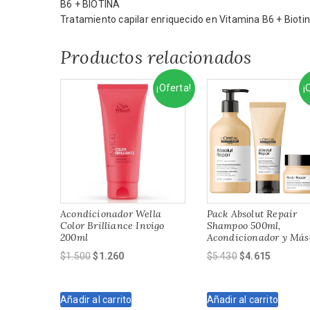
B6 + BIOTINA
Tratamiento capilar enriquecido en Vitamina B6 + Biotina
Productos relacionados
¡Oferta!
¡
Acondicionador Wella
Pack Absolut Repair
Color Brilliance Invigo
Shampoo 500ml,
200ml
Acondicionador y Más
El
El
El
El
$
1.500
$
1.260
$
5.430
$
4.615
precio
precio
precio
precio
original
actual
original
actual
Añadir al carrito
Añadir al carrito
era:
es:
era:
es: