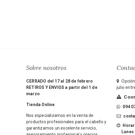
$1.500.
$1.260.
$5.430.
$4.615.
Sobre nosotros
Conta
CERRADO del 17 al 28 de febrero
Opción 
RETIROS Y ENVIOS a partir del 1 de
julio ent
marzo
Coord
Tienda Online
094 0
Nos especializamos en la venta de
cont
productos profesionales para el cabello y
Horari
garantizamos un excelente servicio,
Lunes y 
asesoramiento profesional y precios