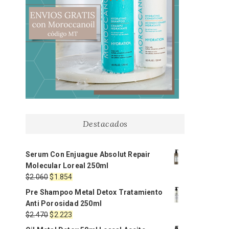
Destacados
Serum Con Enjuague Absolut Repair
Molecular Loreal 250ml
El
El
$
2.060
$
1.854
precio
precio
Pre Shampoo Metal Detox Tratamiento
original
actual
Anti Porosidad 250ml
era:
es:
El
El
$
2.470
$
2.223
$2.060.
$1.854.
precio
precio