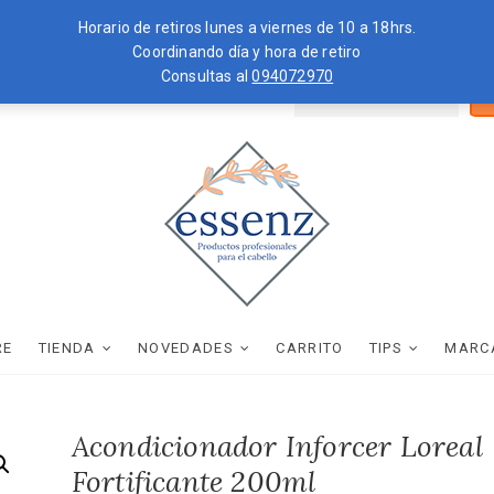
Horario de retiros lunes a viernes de 10 a 18hrs.
Coordinando día y hora de retiro
Consultas al
094072970
Bus
ZKOPF
MOROCCANOIL
por
essenz
PRODUCTOS PROFESIONALES PARA EL CABELLO
RE
TIENDA
NOVEDADES
CARRITO
TIPS
MARC
Acondicionador Inforcer Loreal
Fortificante 200ml