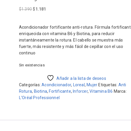
El
El
$
1.390
$
1.181
precio
precio
original
actual
Acondicionador fortificante anti-rotura. Fórmula fortifican
era:
es:
enriquecida con vitamina B6 y Biotina, para reducir
$1.390.
$1.181.
instantáneamente la rotura. El cabello se muestra más
fuerte, más resistente y más fácil de cepillar con el uso
continuo
Sin existencias
Añadir a la lista de deseos
Categorías:
Acondicionador
,
Loreal
,
Mujer
Etiquetas:
Anti
Rotura
,
Biotina
,
Fortificante
,
Inforcer
,
Vitamina B6
Marca:
L'Oréal Professionnel