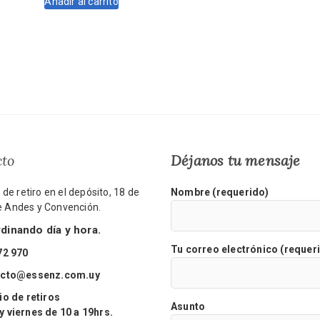
Añadir al carrito
era:
es:
$2.250.
$2.025.
cto
Déjanos tu mensaje
de retiro en el depósito, 18 de
Nombre (requerido)
re Andes y Convención.
inando día y hora.
Tu correo electrónico (requer
72 970
acto@essenz.com.uy
o de retiros
Asunto
viernes de 10 a 19hrs.