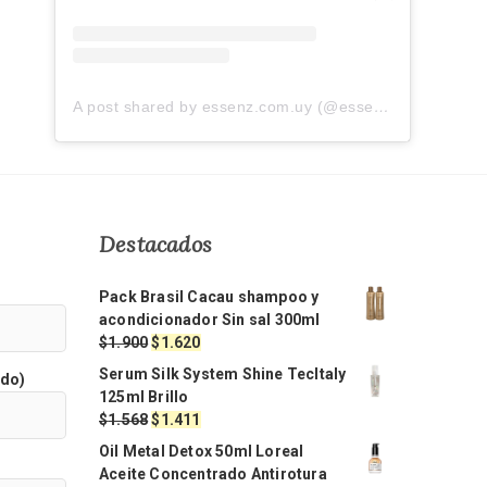
A post shared by essenz.com.uy (@essenz.com.uy)
Destacados
Pack Brasil Cacau shampoo y
acondicionador Sin sal 300ml
El
El
$
1.900
$
1.620
precio
precio
Serum Silk System Shine TecItaly
ido)
original
actual
125ml Brillo
era:
es:
El
El
$
1.568
$
1.411
$1.900.
$1.620.
precio
precio
Oil Metal Detox 50ml Loreal
original
actual
Aceite Concentrado Antirotura
era:
es: