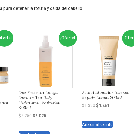
 para detener la rotura y caída del cabello
Oferta!
¡Oferta!
¡Ofer
Due Faccetta Lunga
Acondicionador Absolut
Duratta Tec Italy
Repair Loreal 200ml
cara
Hidratante Nutritivo
El
El
$
1.390
$
1.251
300ml
precio
precio
El
El
$
2.250
$
2.025
original
actual
precio
precio
Añadir al carrito
era:
es:
original
actual
$1.390.
$1.251.