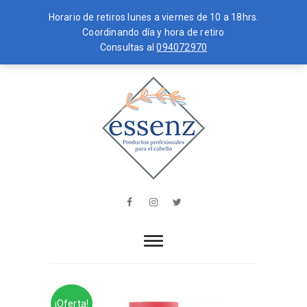
Horario de retiros lunes a viernes de 10 a 18hrs.
Coordinando día y hora de retiro
Consultas al
094072970
Skip
MENU
to
content
essenz
PRODUCTOS PROFESIONALES PARA
EL CABELLO
Facebook
Instagram
Twitter
¡Oferta!