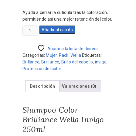
precio
precio
original
actual
Ayuda a cerrar la cutícula tras la coloración,
era:
es:
permitiendo así una mejor retención del color.
$1.500.
$1.260.
Shampoo
Añadir al carrito
Color
Brilliance
Wella
Añadir a la lista de deseos
Invigo
Categorías:
Mujer
,
Pack
,
Wella
Etiquetas:
250ml
Brillance
,
Brilliance
,
Brillo del cabello
,
invigo
,
cantidad
Protección del color
Descripción
Valoraciones (0)
Shampoo Color
Brilliance Wella Invigo
250ml