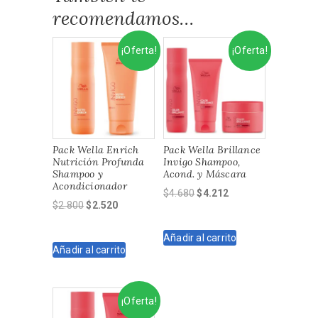
recomendamos…
¡Oferta!
¡Oferta!
Pack Wella Enrich
Pack Wella Brillance
Nutrición Profunda
Invigo Shampoo,
Shampoo y
Acond. y Máscara
Acondicionador
El
El
$
4.680
$
4.212
El
El
$
2.800
$
2.520
precio
precio
precio
precio
original
actual
original
actual
Añadir al carrito
era:
es:
Añadir al carrito
era:
es:
$4.680.
$4.212.
$2.800.
$2.520.
¡Oferta!