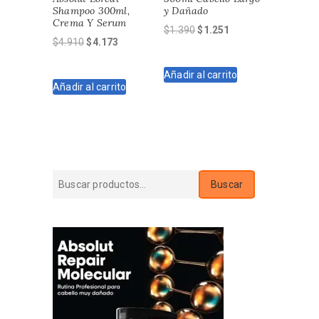
Shampoo 300ml,
y Dañado
Crema Y Serum
El
El
$
1.390
$
1.251
El
El
$
4.910
$
4.173
precio
precio
precio
precio
original
actual
original
actual
Añadir al carrito
era:
es:
Añadir al carrito
era:
es:
$1.390.
$1.251.
$4.910.
$4.173.
Buscar
Buscar
por: