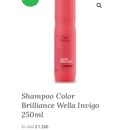
Shampoo Color
Brilliance Wella Invigo
250ml
El
El
$
1.500
$
1.260