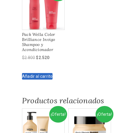
Pack Wella Color
Brilliance Invigo
Shampoo y
Acondicionador
El
El
$
2.800
$
2.520
precio
precio
original
actual
Añadir al carrito
era:
es:
$2.800.
$2.520.
Productos relacionados
¡Oferta!
¡Oferta!