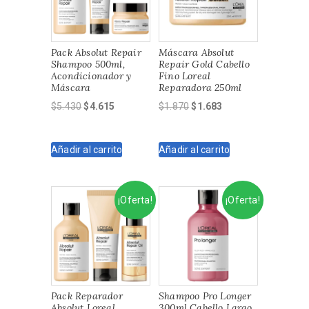
Pack Absolut Repair
Máscara Absolut
Shampoo 500ml,
Repair Gold Cabello
Acondicionador y
Fino Loreal
Máscara
Reparadora 250ml
El
El
El
El
$
5.430
$
4.615
$
1.870
$
1.683
precio
precio
precio
precio
original
actual
original
actual
Añadir al carrito
Añadir al carrito
era:
es:
era:
es:
$5.430.
$4.615.
$1.870.
$1.683.
¡Oferta!
¡Oferta!
Pack Reparador
Shampoo Pro Longer
Absolut Loreal
300ml Cabello Largo