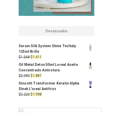
Destacados
Serum Silk System Shine TecItaly
125ml Brillo
El
El
$
1.568
$
1.411
precio
precio
Oil Metal Detox 50ml Loreal Aceite
original
actual
Concentrado Antirotura
era:
es:
El
El
$
2.090
$
1.881
$1.568.
$1.411.
precio
precio
Smooth Transformer Keratin Alpha
original
actual
Sleek L'oreal Antifrizz
era:
es:
El
El
$
2.220
$
1.998
$2.090.
$1.881.
precio
precio
original
actual
era:
es: