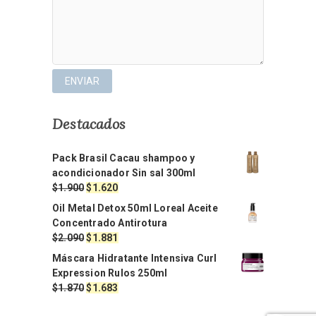
Destacados
Pack Brasil Cacau shampoo y
acondicionador Sin sal 300ml
El
El
$
1.900
$
1.620
precio
precio
Oil Metal Detox 50ml Loreal Aceite
original
actual
Concentrado Antirotura
era:
es:
El
El
$
2.090
$
1.881
$1.900.
$1.620.
precio
precio
Máscara Hidratante Intensiva Curl
original
actual
Expression Rulos 250ml
era:
es:
El
El
$
1.870
$
1.683
$2.090.
$1.881.
precio
precio