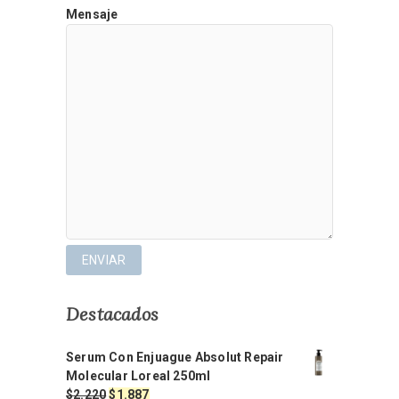
Mensaje
Destacados
Serum Con Enjuague Absolut Repair
Molecular Loreal 250ml
El
El
$
2.220
$
1.887