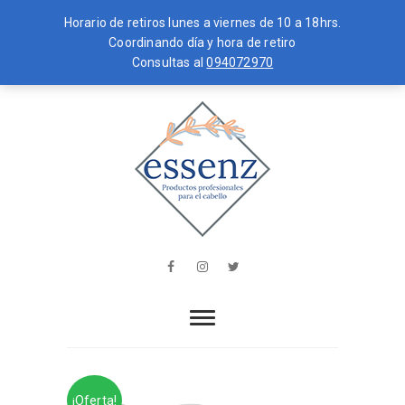
Horario de retiros lunes a viernes de 10 a 18hrs.
Coordinando día y hora de retiro
Consultas al
094072970
Skip
MENU
to
content
essenz
PRODUCTOS PROFESIONALES PARA
EL CABELLO
Facebook
Instagram
Twitter
¡Oferta!