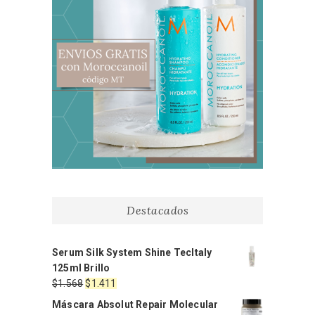
Destacados
Serum Silk System Shine TecItaly
125ml Brillo
El
El
$
1.568
$
1.411
precio
precio
Máscara Absolut Repair Molecular
original
actual