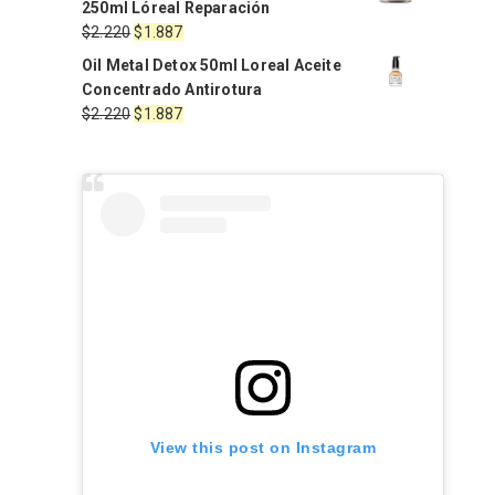
250ml Lóreal Reparación
era:
es:
El
El
$
2.220
$
1.887
$1.568.
$1.411.
precio
precio
Oil Metal Detox 50ml Loreal Aceite
original
actual
Concentrado Antirotura
era:
es:
El
El
$
2.220
$
1.887
$2.220.
$1.887.
precio
precio
original
actual
era:
es:
$2.220.
$1.887.
View this post on Instagram