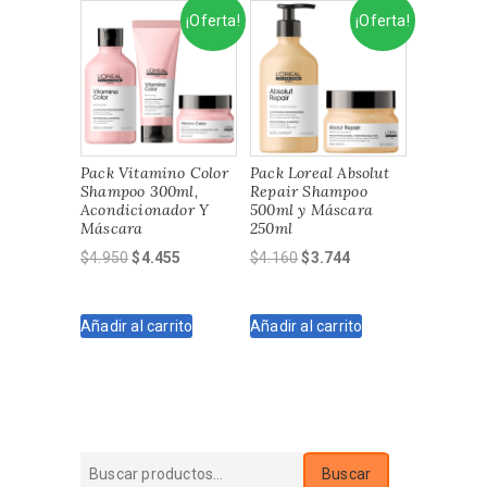
¡Oferta!
¡Oferta!
Pack Vitamino Color
Pack Loreal Absolut
Shampoo 300ml,
Repair Shampoo
Acondicionador Y
500ml y Máscara
Máscara
250ml
El
El
El
El
$
4.950
$
4.455
$
4.160
$
3.744
precio
precio
precio
precio
original
actual
original
actual
Añadir al carrito
Añadir al carrito
era:
es:
era:
es:
$4.950.
$4.455.
$4.160.
$3.744.
Buscar
Buscar