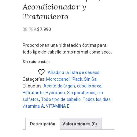
Acondicionador y
Tratamiento
El
El
$
8.789
$
7.990
precio
precio
original
actual
Proporcionan una hidratación óptima para
era:
es:
todo tipo de cabello tanto normal como seco.
$8.789.
$7.990.
Sin existencias
Añadir a la lista de deseos
Categorías:
Moroccanoil
,
Pack
,
Sin Sal
Etiquetas:
Aceite de árgan
,
cabello seco
,
Hidratante
,
Hydration
,
Sin parabenos
,
sin
sulfatos
,
Todo tipo de cabello
,
Todos los días
,
vitamina A
,
VITAMINA E
Descripción
Valoraciones (0)