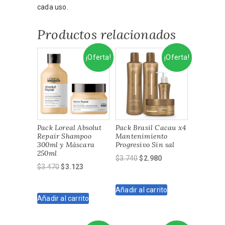
cada uso.
Productos relacionados
¡Oferta!
¡Oferta!
Pack Loreal Absolut
Pack Brasil Cacau x4
Repair Shampoo
Mantenimiento
300ml y Máscara
Progresivo Sin sal
250ml
El
El
$
3.740
$
2.980
El
El
$
3.470
$
3.123
precio
precio
precio
precio
original
actual
original
actual
Añadir al carrito
era:
es:
Añadir al carrito
era:
es:
$3.740.
$2.980.
$3.470.
$3.123.