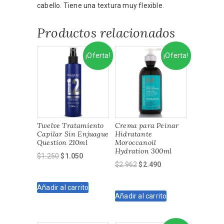
cabello. Tiene una textura muy flexible.
Productos relacionados
¡Oferta!
¡Oferta!
Twelve Tratamiento
Crema para Peinar
Capilar Sin Enjuague
Hidratante
Question 210ml
Moroccanoil
Hydration 300ml
El
El
$
1.250
$
1.050
El
El
$
2.962
$
2.490
precio
precio
precio
precio
original
actual
original
actual
Añadir al carrito
era:
es:
Añadir al carrito
era:
es:
$1.250.
$1.050.
$2.962.
$2.490.