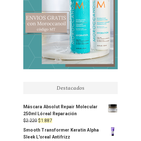
Destacados
Máscara Absolut Repair Molecular
250ml Lóreal Reparación
El
El
$
2.220
$
1.887
precio
precio
Smooth Transformer Keratin Alpha
original
actual
Sleek L'oreal Antifrizz