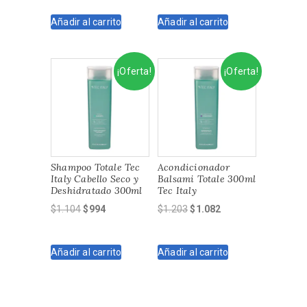
original
actual
original
actual
Añadir al carrito
Añadir al carrito
era:
es:
era:
es:
$2.130.
$1.917.
$1.390.
$1.251.
¡Oferta!
¡Oferta!
Shampoo Totale Tec
Acondicionador
Italy Cabello Seco y
Balsami Totale 300ml
Deshidratado 300ml
Tec Italy
El
El
El
El
$
1.104
$
994
$
1.203
$
1.082
precio
precio
precio
precio
original
actual
original
actual
Añadir al carrito
Añadir al carrito
era:
es:
era:
es:
$1.104.
$994.
$1.203.
$1.082.