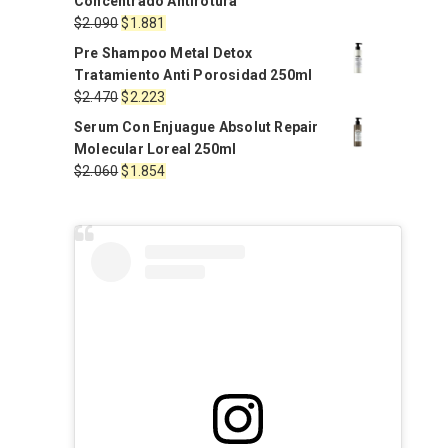
Concentrado Antirotura
El
El
$
2.090
$
1.881
precio
precio
Pre Shampoo Metal Detox
original
actual
Tratamiento Anti Porosidad 250ml
era:
es:
El
El
$
2.470
$
2.223
$2.090.
$1.881.
precio
precio
Serum Con Enjuague Absolut Repair
original
actual
Molecular Loreal 250ml
era:
es:
El
El
$
2.060
$
1.854
$2.470.
$2.223.
precio
precio
original
actual
era:
es:
$2.060.
$1.854.