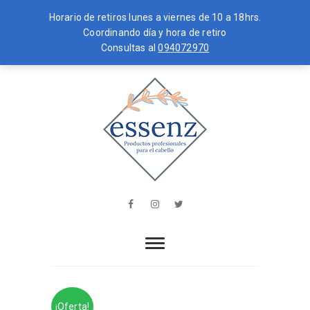
Horario de retiros lunes a viernes de 10 a 18hrs.
Coordinando día y hora de retiro
Consultas al
094072970
Skip
MENU
to
content
essenz
PRODUCTOS PROFESIONALES PARA
EL CABELLO
Facebook
Instagram
Twitter
¡Oferta!