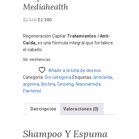
Mediahealth
El
El
$
2.516
$
2.300
precio
precio
original
actual
Regeneración Capilar
Tratamientos / Anti-
era:
es:
Caída,
es una fórmula integral que fortalece
$2.516.
$2.300.
el cabello
Sin existencias
Añadir a la lista de deseos
Categoría:
Sin categoría
Etiquetas:
anticaída
,
arginina
,
Biotina
,
Ginseng
,
Niacinamida
,
Pantenol
Descripción
Valoraciones (0)
Shampoo Y Espuma