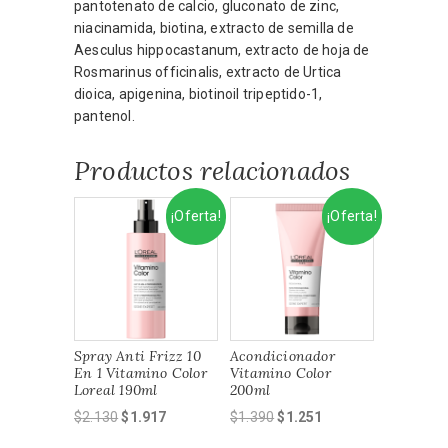
pantotenato de calcio, gluconato de zinc,
niacinamida, biotina, extracto de semilla de
Aesculus hippocastanum, extracto de hoja de
Rosmarinus officinalis, extracto de Urtica
dioica, apigenina, biotinoil tripeptido-1,
pantenol.
Productos relacionados
¡Oferta!
¡Oferta!
Spray Anti Frizz 10
Acondicionador
En 1 Vitamino Color
Vitamino Color
Loreal 190ml
200ml
El
El
El
El
$
2.130
$
1.917
$
1.390
$
1.251
precio
precio
precio
precio