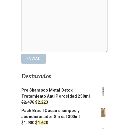
Destacados
Pre Shampoo Metal Detox
Tratamiento Anti Porosidad 250ml
El
El
$
2.470
$
2.223
precio
precio
Pack Brasil Cacau shampoo y
original
actual
acondicionador Sin sal 300ml
era:
es:
El
El
$
1.900
$
1.620
$2.470.
$2.223.
precio
precio