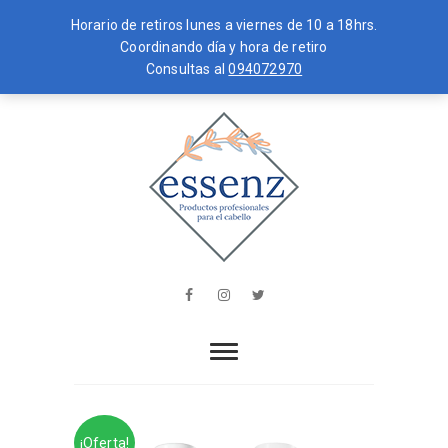
Horario de retiros lunes a viernes de 10 a 18hrs.
Coordinando día y hora de retiro
Consultas al
094072970
Skip
MENU
to
content
essenz
PRODUCTOS PROFESIONALES PARA
EL CABELLO
Facebook
Instagram
Twitter
¡Oferta!