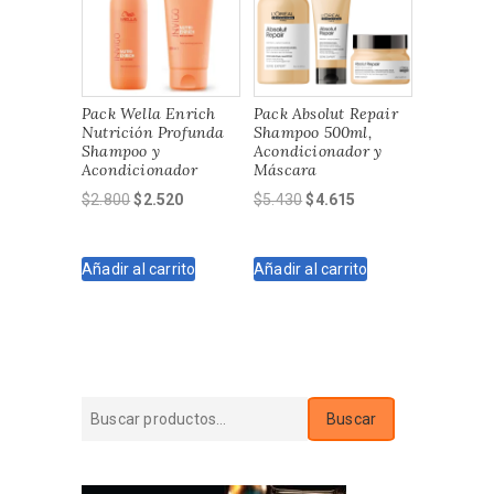
Pack Wella Enrich
Pack Absolut Repair
Nutrición Profunda
Shampoo 500ml,
Shampoo y
Acondicionador y
Acondicionador
Máscara
El
El
El
El
$
2.800
$
2.520
$
5.430
$
4.615
precio
precio
precio
precio
original
actual
original
actual
Añadir al carrito
Añadir al carrito
era:
es:
era:
es:
$2.800.
$2.520.
$5.430.
$4.615.
Buscar
Buscar
por: