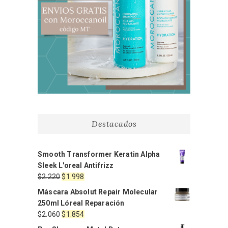
Destacados
Smooth Transformer Keratin Alpha
Sleek L'oreal Antifrizz
El
El
$
2.220
$
1.998
precio
precio
Máscara Absolut Repair Molecular
original
actual
250ml Lóreal Reparación
era:
es:
El
El
$
2.060
$
1.854
$2.220.
$1.998.
precio
precio