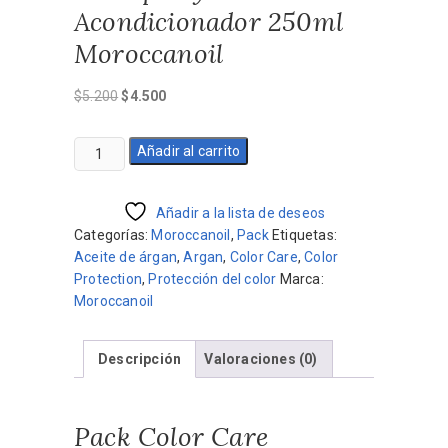
Acondicionador 250ml
Moroccanoil
El
El
$
5.200
$
4.500
precio
precio
original
actual
Pack
Añadir al carrito
era:
es:
Color
$5.200.
$4.500.
Care
Shampoo
Añadir a la lista de deseos
y
Categorías:
Moroccanoil
,
Pack
Etiquetas:
Acondicionador
Aceite de árgan
,
Argan
,
Color Care
,
Color
250ml
Protection
,
Protección del color
Marca:
Moroccanoil
Moroccanoil
cantidad
Descripción
Valoraciones (0)
Pack Color Care