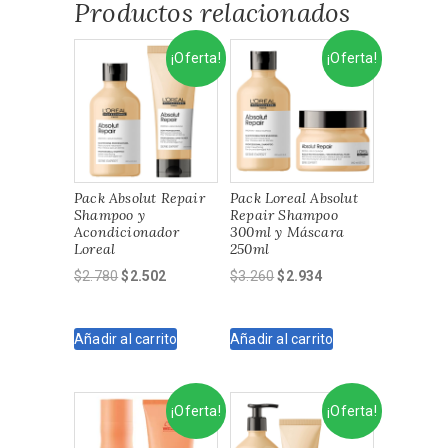
Productos relacionados
¡Oferta!
¡Oferta!
Pack Absolut Repair
Pack Loreal Absolut
Shampoo y
Repair Shampoo
Acondicionador
300ml y Máscara
Loreal
250ml
El
El
El
El
$
2.780
$
2.502
$
3.260
$
2.934
precio
precio
precio
precio
original
actual
original
actual
Añadir al carrito
Añadir al carrito
era:
es:
era:
es:
$2.780.
$2.502.
$3.260.
$2.934.
¡Oferta!
¡Oferta!